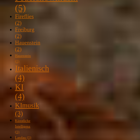
(5)
Fireflies
(2)
Freiburg
(2)
Hauenstein
(2)
Hauenstein
(1)
Italienisch
(4)
KI
(4)
KImusik
(3)
Künstliche
Intelligenz
(1)
Landau
(1)