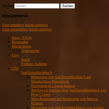
Suchen
Hauptmenü
Zum primären Inhalt springen
Zum sekundären Inhalt springen
Infos / FAQs
Biographie
Musik hören
Diskografie
Live
Karte
Frühere Auftritte
CDs
SubTerraMachIneA
Rezension von SubTerraMachIneA auf
Musikzirkus-Magazin.de
Rezension in Lingua Italiana
Review en francais über SubTerraMachIneA von
Prog Censor
Mini-Rezension auf Bandcamp von Marcus
Kästner
Rezension von SubTerraMachIneA von Achim