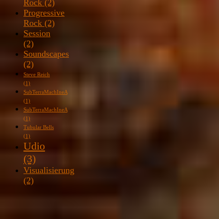
Rock
(2)
Progressive
Rock
(2)
Session
(2)
Soundscapes
(2)
Steve Reich
(1)
SubTerraMachIneA
(1)
SubTerraMachIneA
(1)
Tubular Bells
(1)
Udio
(3)
Visualisierung
(2)