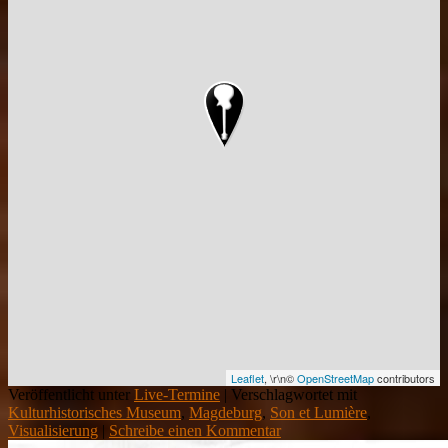
Leaflet
, \r\n©
OpenStreetMap
contributors
Veröffentlicht unter
Live-Termine
|
Verschlagwortet mit
Kulturhistorisches Museum
,
Magdeburg
,
Son et Lumière
,
Visualisierung
|
Schreibe einen Kommentar