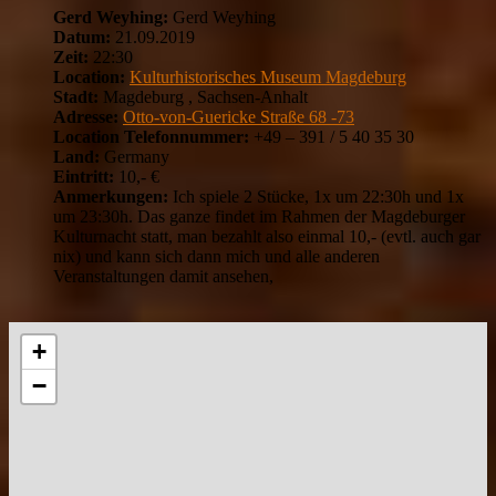
Gerd Weyhing:
Gerd Weyhing
Datum:
21.09.2019
Zeit:
22:30
Location:
Kulturhistorisches Museum Magdeburg
Stadt:
Magdeburg , Sachsen-Anhalt
Adresse:
Otto-von-Guericke Straße 68 -73
Location Telefonnummer:
+49 – 391 / 5 40 35 30
Land:
Germany
Eintritt:
10,- €
Anmerkungen:
Ich spiele 2 Stücke, 1x um 22:30h und 1x
um 23:30h. Das ganze findet im Rahmen der Magdeburger
Kulturnacht statt, man bezahlt also einmal 10,- (evtl. auch gar
nix) und kann sich dann mich und alle anderen
Veranstaltungen damit ansehen,
+
−