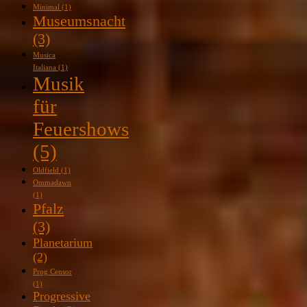
Minimal
(1)
Museumsnacht
(3)
Musica
Italiana
(1)
Musik
für
Feuershows
(5)
Oldfield
(1)
Ommadawn
(1)
Pfalz
(3)
Planetarium
(2)
Prog Censor
(1)
Progressive