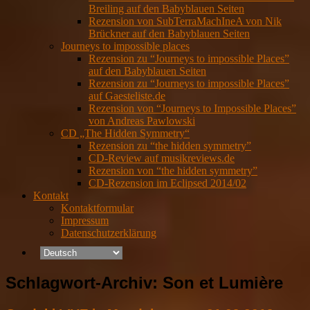
Breiling auf den Babyblauen Seiten
Rezension von SubTerraMachIneA von Nik
Brückner auf den Babyblauen Seiten
Journeys to impossible places
Rezension zu “Journeys to impossible Places”
auf den Babyblauen Seiten
Rezension zu “Journeys to impossible Places”
auf Gaesteliste.de
Rezension von “Journeys to Impossible Places”
von Andreas Pawlowski
CD „The Hidden Symmetry“
Rezension zu “the hidden symmetry”
CD-Review auf musikreviews.de
Rezension von “the hidden symmetry”
CD-Rezension im Eclipsed 2014/02
Kontakt
Kontaktformular
Impressum
Datenschutzerklärung
Schlagwort-Archiv:
Son et Lumière