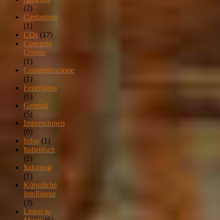
(2)
Cantautore
(1)
CDs
(17)
Concerto
Grosso
(1)
Contaminazione
(1)
Feuershow
(5)
General
(5)
Impressionen
(9)
Infos
(1)
Italienisch
(2)
Italoprog
(1)
Künstliche
Intelligenz
(3)
Listen to