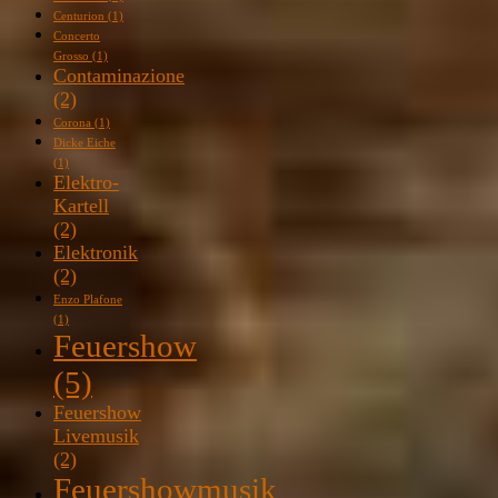
Centurion
(1)
Concerto
Grosso
(1)
Contaminazione
(2)
Corona
(1)
Dicke Eiche
(1)
Elektro-
Kartell
(2)
Elektronik
(2)
Enzo Plafone
(1)
Feuershow
(5)
Feuershow
Livemusik
(2)
Feuershowmusik