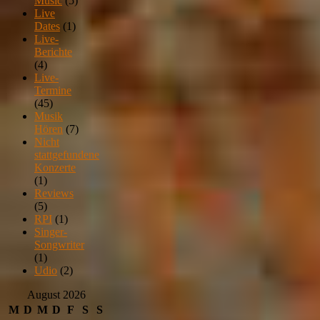
Music
(5)
Live
Dates
(1)
Live-
Berichte
(4)
Live-
Termine
(45)
Musik
Hören
(7)
Nicht
stattgefundene
Konzerte
(1)
Reviews
(5)
RPI
(1)
Singer-
Songwriter
(1)
Udio
(2)
August 2026
M
D
M
D
F
S
S