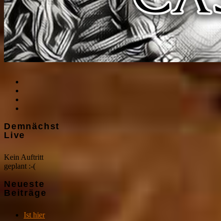
Demnächst
Live
Kein Auftritt
geplant :-(
Neueste
Beiträge
Ist hier