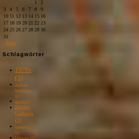
1
2
3
4
5
6
7
8
9
10
11
12
13
14
15
16
17
18
19
20
21
22
23
24
25
26
27
28
29
30
31
« März
Schlagwörter
1970s
(3)
Artificial
Intelligence
(1)
Barock
(1)
Blinky
Gadgets
(2)
Cantautore
(1)
Centurion
(1)