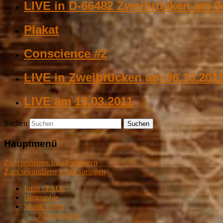
LIVE in D-66482 Zweibrücken am 0
Plakat
Conscience #2
LIVE in Zweibrücken am 06.10.201
LIVE am 13.03.2011
Suchen
Hauptmenü
Zum primären Inhalt springen
Zum sekundären Inhalt springen
Infos / FAQs
Biographie
Musik hören
Diskografie