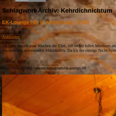
Schlagwort-Archiv:
Kehrdichnichtum
EK-Lounge #88 in Altleiningen / Pfalz
07.01.2020
Antworten
Ich hatte vor ein paar Wochen die Ehre, mit vielen tollen Musikern u
des ebenfalls anwesenden Mikrokäfers. Da ich der einzige Nicht-Synth
Enjoy!
https://soundcloud.com/microbug/sets/ek-lounge-88