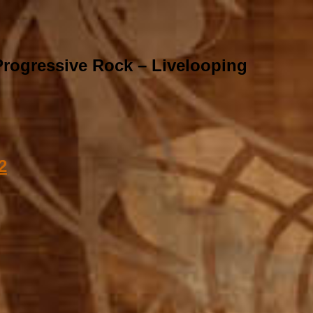
rogressive Rock – Livelooping
2