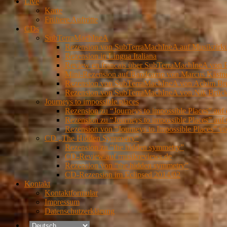
Live
Karte
Frühere Auftritte
CDs
SubTerraMachIneA
Rezension von SubTerraMachIneA auf Musikzirk
Rezension in Lingua Italiana
Review en francais über SubTerraMachIneA von 
Mini-Rezension auf Bandcamp von Marcus Kästn
Rezension von SubTerraMachIneA von Achim Brei
Rezension von SubTerraMachIneA von Nik Brückn
Journeys to impossible places
Rezension zu “Journeys to impossible Places” auf
Rezension zu “Journeys to impossible Places” auf 
Rezension von “Journeys to Impossible Places” 
CD „The Hidden Symmetry“
Rezension zu “the hidden symmetry”
CD-Review auf musikreviews.de
Rezension von “the hidden symmetry”
CD-Rezension im Eclipsed 2014/02
Kontakt
Kontaktformular
Impressum
Datenschutzerklärung