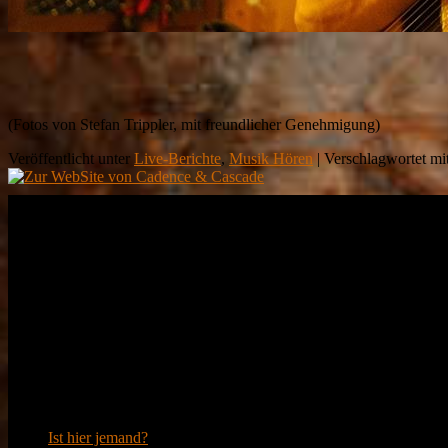
(Fotos von Stefan Trippler, mit freundlicher Genehmigung)
Veröffentlicht unter
Live-Berichte
,
Musik Hören
|
Verschlagwortet mi
Demnächst Live
Kein Auftritt geplant :-(
Neueste Beiträge
Ist hier jemand?