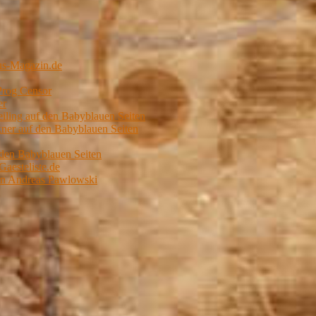
us-Magazin.de
Prog Censor
er
ling auf den Babyblauen Seiten
er auf den Babyblauen Seiten
 den Babyblauen Seiten
Gaesteliste.de
von Andreas Pawlowski