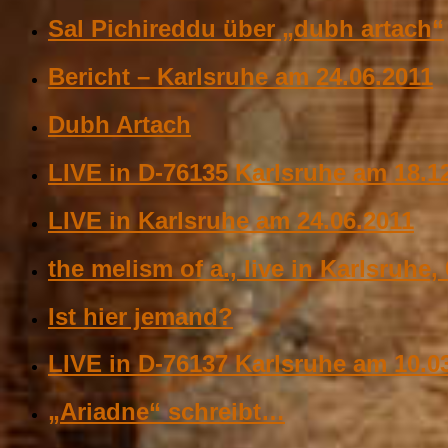
Sal Pichireddu über „dubh artach“
Bericht – Karlsruhe am 24.06.2011
Dubh Artach
LIVE in D-76135 Karlsruhe am 18.1
LIVE in Karlsruhe am 24.06.2011
the melism of a., live in Karlsruhe,
Ist hier jemand?
LIVE in D-76137 Karlsruhe am 10.0
„Ariadne“ schreibt…