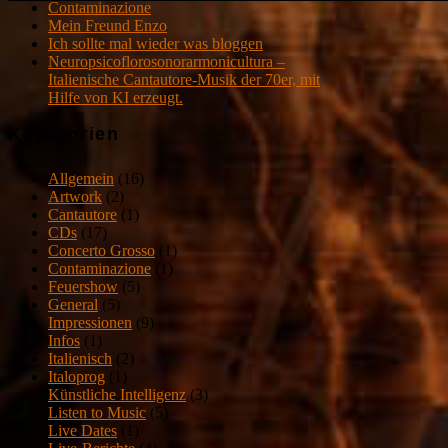
Contaminazione
Mein Freund Enzo
Ich sollte mal wieder was bloggen
Neuropsicoflorosonorarmonicultura –
Italienische Cantautore-Musik der 70er, mit
Hilfe von KI erzeugt.
Kategorien
Allgemein
(16)
Artwork
(2)
Cantautore
(1)
CDs
(17)
Concerto Grosso
(1)
Contaminazione
(1)
Feuershow
(5)
General
(5)
Impressionen
(9)
Infos
(1)
Italienisch
(2)
Italoprog
(1)
Künstliche Intelligenz
(3)
Listen to Music
(5)
Live Dates
(1)