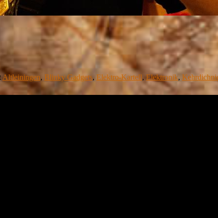
t
Altleiningen
,
Blinky Gadgets
,
Elektro-Kartell
,
Elektronik
,
Kehrdichni