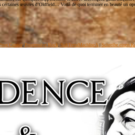
is certaines œuvres d’Oldfield… Voilà de quoi terminer en beauté un opus
Prog Censor
,
Progressive Rock
,
SubTerraMachIneA
|
Schreibe einen 