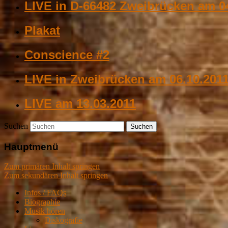
LIVE in D-66482 Zweibrücken am 0
Plakat
Conscience #2
LIVE in Zweibrücken am 06.10.201
LIVE am 13.03.2011
Suchen
Hauptmenü
Zum primären Inhalt springen
Zum sekundären Inhalt springen
Infos / FAQs
Biographie
Musik hören
Diskografie