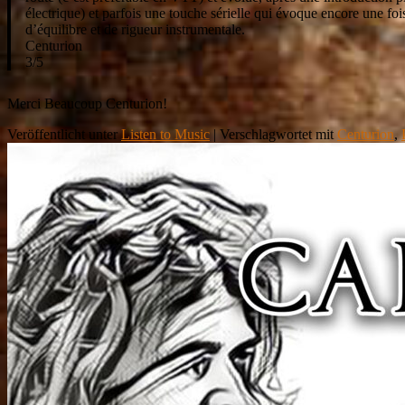
électrique) et parfois une touche sérielle qui évoque encore une fo
d’équilibre et de rigueur instrumentale.
Centurion
3/5
Merci Beaucoup Centurion!
Veröffentlicht unter
Listen to Music
|
Verschlagwortet mit
Centurion
,