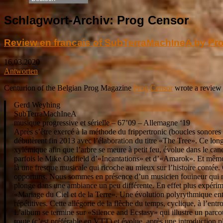
Schlagwort-Archiv:
Prog Censor
Review en francais of SubTerraMachIneA by Pr
16.03.2020
Antworten
Centurion of the Belgian Prog Magazine
Prog Censor
wrote a review
Gerd Weyhing
SubTerraMachIneA
musique progressive et sérielle – 67’09 – Allemagne ‘19
Après s’être exercé à la méthode du frippertronic (boucles sonores
débutèrent fin 2013 avec l’élaboration du titre «The Tree». Ce lon
xylémique afin que l’arbre se meure à petit feu, évolue dans le can
parfois le Mike Oldfield d’«Incantations» et d’«Amarok». Et même si
là une fresque musicale qui ricoche au mieux sur l’histoire contée
opportuns. Nous sommes en présence d’un musicien fouineur qui n’
plonge dans une ambiance un peu différente. En effet plus expérime
«Mariage du Ciel et de la Terre». Une évolution polyrythmique entê
répétitives. Cette allégorie de la flèche du temps, cyclique, à l’en
L’album se termine sur «Silence and Ecstasy» qui illustre un parco
route (c’est préférable en VTT) et évolue, après une introduction pl