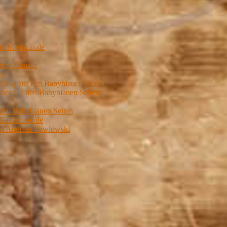
us-Magazin.de
Prog Censor
er
ling auf den Babyblauen Seiten
er auf den Babyblauen Seiten
 den Babyblauen Seiten
Gaesteliste.de
von Andreas Pawlowski