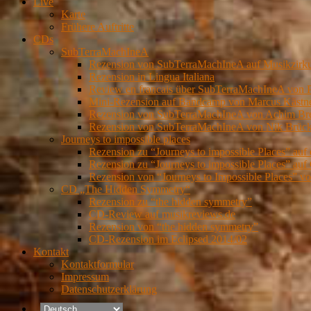
Live
Karte
Frühere Auftritte
CDs
SubTerraMachIneA
Rezension von SubTerraMachIneA auf Musikzirk
Rezension in Lingua Italiana
Review en francais über SubTerraMachIneA von 
Mini-Rezension auf Bandcamp von Marcus Kästn
Rezension von SubTerraMachIneA von Achim Brei
Rezension von SubTerraMachIneA von Nik Brückn
Journeys to impossible places
Rezension zu “Journeys to impossible Places” auf
Rezension zu “Journeys to impossible Places” auf 
Rezension von “Journeys to Impossible Places” 
CD „The Hidden Symmetry“
Rezension zu “the hidden symmetry”
CD-Review auf musikreviews.de
Rezension von “the hidden symmetry”
CD-Rezension im Eclipsed 2014/02
Kontakt
Kontaktformular
Impressum
Datenschutzerklärung