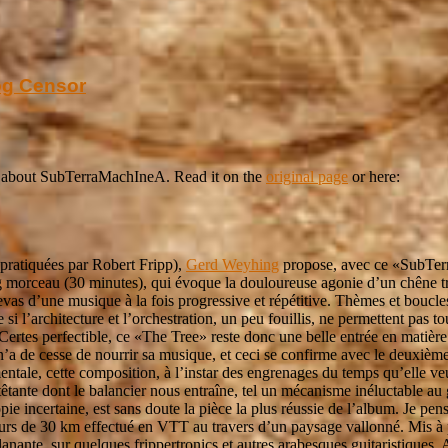
og Censor
 about SubTerraMachIneA. Read it on the
original page
or here:
 pratiquées par Robert Fripp),
Gerd Weyhing
propose, avec ce «SubTer
g morceau (30 minutes), qui évoque la douloureuse agonie d’un chêne tro
evas d’une musique à la fois progressive et répétitive. Thèmes et boucle
 l’architecture et l’orchestration, un peu fouillis, ne permettent pas 
. Certes perfectible, ce «The Tree» reste donc une belle entrée en mati
a de cesse de nourrir sa musique, et ceci se confirme avec le deuxième
ntale, cette composition, à l’instar des engrenages du temps qu’elle ve
tante dont le balancier nous entraîne, tel un mécanisme inéluctable au 
tropie incertaine, est sans doute la pièce la plus réussie de l’album. Je
urs de 30 km effectué en VTT au travers d’un paysage vallonné. Mis à pa
anante, sur quelques frippertronics et autres arabesques guitaristiques. 