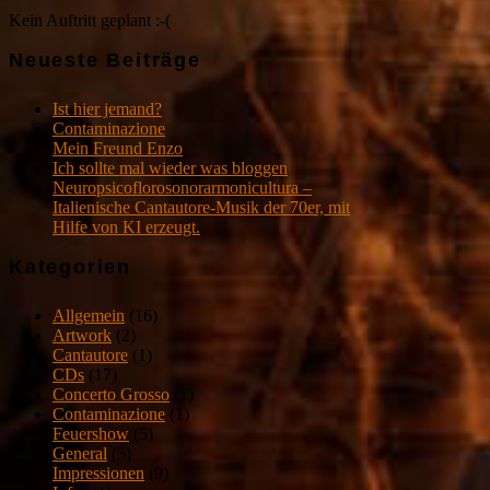
Kein Auftritt geplant :-(
Neueste Beiträge
Ist hier jemand?
Contaminazione
Mein Freund Enzo
Ich sollte mal wieder was bloggen
Neuropsicoflorosonorarmonicultura –
Italienische Cantautore-Musik der 70er, mit
Hilfe von KI erzeugt.
Kategorien
Allgemein
(16)
Artwork
(2)
Cantautore
(1)
CDs
(17)
Concerto Grosso
(1)
Contaminazione
(1)
Feuershow
(5)
General
(5)
Impressionen
(9)