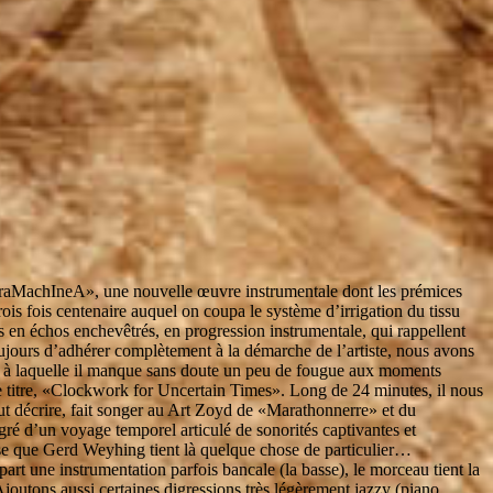
raMachIneA», une nouvelle œuvre instrumentale dont les prémices
is fois centenaire auquel on coupa le système d’irrigation du tissu
s en échos enchevêtrés, en progression instrumentale, qui rappellent
toujours d’adhérer complètement à la démarche de l’artiste, nous avons
ère à laquelle il manque sans doute un peu de fougue aux moments
 titre, «Clockwork for Uncertain Times». Long de 24 minutes, il nous
ut décrire, fait songer au Art Zoyd de «Marathonnerre» et du
gré d’un voyage temporel articulé de sonorités captivantes et
 pense que Gerd Weyhing tient là quelque chose de particulier…
rt une instrumentation parfois bancale (la basse), le morceau tient la
Ajoutons aussi certaines digressions très légèrement jazzy (piano