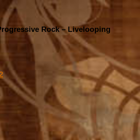
rogressive Rock – Livelooping
2