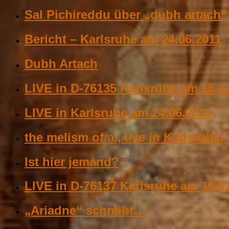
Sal Pichireddu über „dubh artach“
Bericht – Karlsruhe am 24.06.2011
Dubh Artach
LIVE in D-76135 Karlsruhe am 18.1
LIVE in Karlsruhe am 24.06.2011
the melism of a., live in Karlsruhe,
Ist hier jemand?
LIVE in D-76137 Karlsruhe am 10.0
„Ariadne“ schreibt…