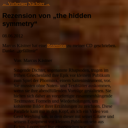
←
Vorheriger
Nächster
→
Rezension von „the hidden
symmetry“
08.06.2012
Marcus Kästner hat eine
Rezension
zu meiner CD geschrieben.
Danke. „gefälltmir“
Von: Marcus Kästner
Singende Dichter, sogenannte Rhapsoden, trugen im
frühen Griechenland ihre Epik vor kleinem Publikum
zum Spiel der Phorminx, einem Saiteninstrument, vor.
Sie mussten ohne Noten- und Textblätter auskommen,
wenn sie ihre abendfüllenden Vorträge gestalteten. Sie
hielten sich daher an vorgefertigte zusammenhängende
Textmuster, Formeln und Wiederholungen, um
kohärente Bilder ihrer Erzählungen zu zeichnen. Diese
Parallele kam mir in den Kopf, als ich ein Video von
Gerd Weyhing sah, in dem dieser mit seiner Gitarre und
seinem Equipment vor kleinem Publikum sein aus
Echos, Loops und live eingespielten wie