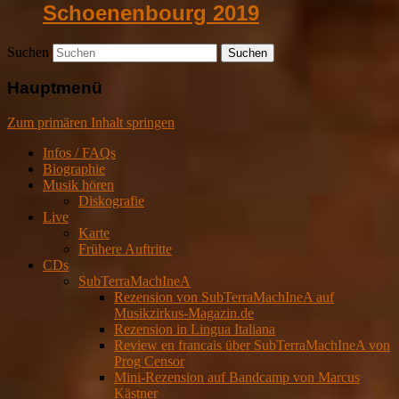
Schoenenbourg 2019
Suchen
Hauptmenü
Zum primären Inhalt springen
Infos / FAQs
Biographie
Musik hören
Diskografie
Live
Karte
Frühere Auftritte
CDs
SubTerraMachIneA
Rezension von SubTerraMachIneA auf
Musikzirkus-Magazin.de
Rezension in Lingua Italiana
Review en francais über SubTerraMachIneA von
Prog Censor
Mini-Rezension auf Bandcamp von Marcus
Kästner