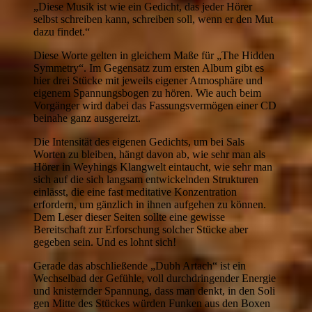
„Diese Musik ist wie ein Gedicht, das jeder Hörer
selbst schreiben kann, schreiben soll, wenn er den Mut
dazu findet.“
Diese Worte gelten in gleichem Maße für „The Hidden
Symmetry“. Im Gegensatz zum ersten Album gibt es
hier drei Stücke mit jeweils eigener Atmosphäre und
eigenem Spannungsbogen zu hören. Wie auch beim
Vorgänger wird dabei das Fassungsvermögen einer CD
beinahe ganz ausgereizt.
Die Intensität des eigenen Gedichts, um bei Sals
Worten zu bleiben, hängt davon ab, wie sehr man als
Hörer in Weyhings Klangwelt eintaucht, wie sehr man
sich auf die sich langsam entwickelnden Strukturen
einlässt, die eine fast meditative Konzentration
erfordern, um gänzlich in ihnen aufgehen zu können.
Dem Leser dieser Seiten sollte eine gewisse
Bereitschaft zur Erforschung solcher Stücke aber
gegeben sein. Und es lohnt sich!
Gerade das abschließende „Dubh Artach“ ist ein
Wechselbad der Gefühle, voll durchdringender Energie
und knisternder Spannung, dass man denkt, in den Soli
gen Mitte des Stückes würden Funken aus den Boxen