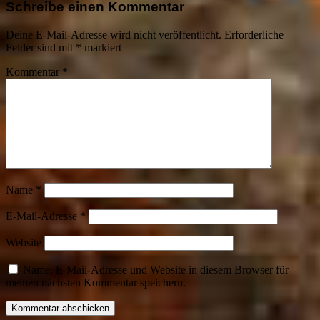
Schreibe einen Kommentar
Deine E-Mail-Adresse wird nicht veröffentlicht.
Erforderliche
Felder sind mit
*
markiert
Kommentar
*
Name
*
E-Mail-Adresse
*
Website
Name, E-Mail-Adresse und Website in diesem Browser für
meinen nächsten Kommentar speichern.