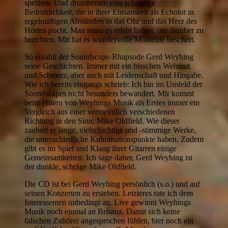
sprühen. Und drumherum eine schaurige
Bedrohlichkeit, die in ihrer Einsamkeit als Echolot in
regelmäßigen Abständen in das Ohr und das Herz des
Hörers pocht. Man muss es erlebt haben, um darüber zu
berichten. Mir hat es wundervolle Momente beschert.
So erzählt der Soundscape-Rhapsode Gerd Weyhing
seine Geschichten. Immer mit ein bisschen Wehmut
und Schmerz, aber auch mit Leidenschaft und Hingabe.
Wie ich bereits eingangs schrieb: Ich bin im Umfeld der
Soundscapes nicht besonders bewandert. Mir kommt
beim Hören von Weyhings Musik als Erstes immer ein
Vergleich aus einer vermeintlich verschiedenen
Richtung in den Sinn: Mike Oldfield. Wie dieser
zaubert er lange, vielschichtige und -stimmige Werke,
die unterschiedliche Kulminationspunkte haben. Zudem
gibt es im Spiel und Klang ihrer Gitarren einige
Gemeinsamkeiten. Ich sage daher, Gerd Weyhing ist
der dunkle, schräge Mike Oldfield.
Die CD ist bei Gerd Weyhing persönlich (s.o.) und auf
seinen Konzerten zu erstehen. Letzteres rate ich dem
Interessenten unbedingt an. Live gewinnt Weyhings
Musik noch einmal an Brisanz. Damit sich keine
falschen Zuhörer angesprochen fühlen, hier noch ein