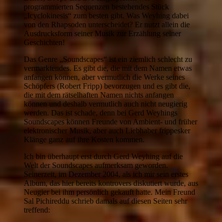
programmierten Sequenzen bestehendes Stück
„Icyclokinesis“ zum besten gibt. Was Weyhing dabei
von den Rhapsoden unterscheidet? Er nutzt allein die
Ausdrucksform seiner Musik zur Erzählung seiner
Geschichten!
Das Genre „Soundscapes“ ist ein ziemlich schlecht zu
vermarktendes. Es gibt die, die mit dem Namen etwas
anfangen können, aber vermutlich die Werke seines
Schöpfers (Robert Fripp) bevorzugen und es gibt die,
die mit dem rätselhaften Namen nichts anfangen
können und deshalb vermutlich auch nicht neugierig
werden. Das ist schade, denn bei Gerd Weyhings
Soundscapes können Freunde von Ambient- und früher
elektronischer Musik, aber auch Liebhaber frippesker
Klänge ganz auf ihre Kosten kommen.
Ich bin überhaupt erst durch Gerd Weyhing auf die
Welt der Soundscapes aufmerksam geworden.
Seinerzeit, im Dezember 2004, als ich mir sein erstes
Album, das hier bereits kontrovers diskutiert wurde, aus
Neugier bei ihm persönlich gekauft hatte. Mein Freund
Sal Pichireddu schrieb damals auf diesen Seiten sehr
treffend: