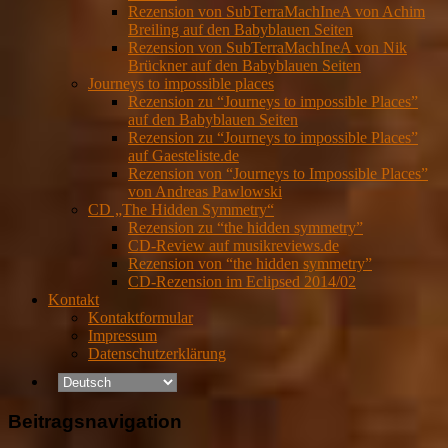
Rezension von SubTerraMachIneA von Achim
Breiling auf den Babyblauen Seiten
Rezension von SubTerraMachIneA von Nik
Brückner auf den Babyblauen Seiten
Journeys to impossible places
Rezension zu “Journeys to impossible Places”
auf den Babyblauen Seiten
Rezension zu “Journeys to impossible Places”
auf Gaesteliste.de
Rezension von “Journeys to Impossible Places”
von Andreas Pawlowski
CD „The Hidden Symmetry“
Rezension zu “the hidden symmetry”
CD-Review auf musikreviews.de
Rezension von “the hidden symmetry”
CD-Rezension im Eclipsed 2014/02
Kontakt
Kontaktformular
Impressum
Datenschutzerklärung
Beitragsnavigation