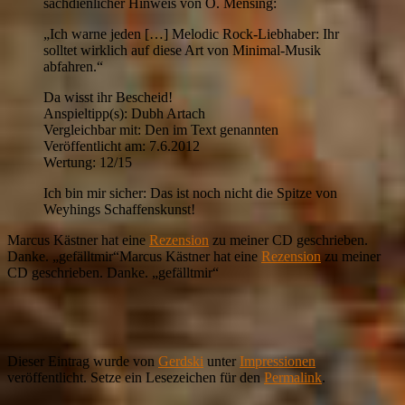
sachdienlicher Hinweis von O. Mensing:
„Ich warne jeden […] Melodic Rock-Liebhaber: Ihr
solltet wirklich auf diese Art von Minimal-Musik
abfahren.“
Da wisst ihr Bescheid!
Anspieltipp(s): Dubh Artach
Vergleichbar mit: Den im Text genannten
Veröffentlicht am: 7.6.2012
Wertung: 12/15
Ich bin mir sicher: Das ist noch nicht die Spitze von
Weyhings Schaffenskunst!
Marcus Kästner hat eine
Rezension
zu meiner CD geschrieben.
Danke. „gefälltmir“
Marcus Kästner hat eine
Rezension
zu meiner
CD geschrieben. Danke. „gefälltmir“
Dieser Eintrag wurde von
Gerdski
unter
Impressionen
veröffentlicht. Setze ein Lesezeichen für den
Permalink
.