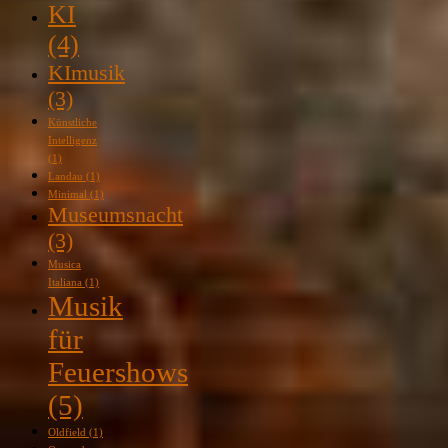
KI
(4)
KImusik
(3)
Künstliche
Intelligenz
(1)
Landau
(1)
Minimal
(1)
Museumsnacht
(3)
Musica
Italiana
(1)
Musik
für
Feuershows
(5)
Oldfield
(1)