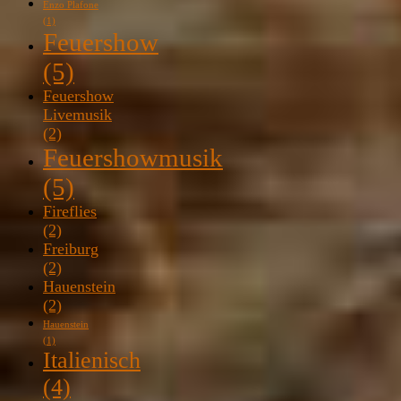
Enzo Plafone
(1)
Feuershow
(5)
Feuershow
Livemusik
(2)
Feuershowmusik
(5)
Fireflies
(2)
Freiburg
(2)
Hauenstein
(2)
Hauenstein
(1)
Italienisch
(4)