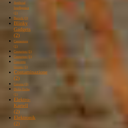
Artificial
Intelligence
(1)
Barock
(1)
Blinky
Gadgets
(2)
Cantautore
(1)
Centurion
(1)
Centurion
(1)
Concerto
Grosso
(1)
Contaminazione
(2)
Corona
(1)
Dicke Eiche
(1)
Elektro-
Kartell
(2)
Elektronik
(2)