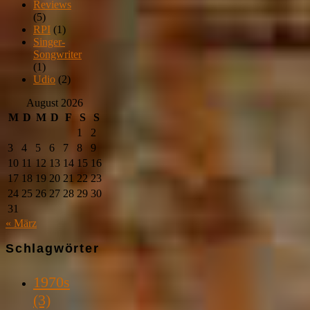
Reviews
(5)
RPI
(1)
Singer-
Songwriter
(1)
Udio
(2)
August 2026
M
D
M
D
F
S
S
1
2
3
4
5
6
7
8
9
10
11
12
13
14
15
16
17
18
19
20
21
22
23
24
25
26
27
28
29
30
31
« März
Schlagwörter
1970s
(3)