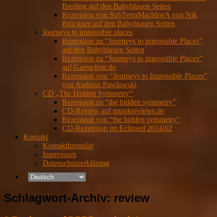
Breiling auf den Babyblauen Seiten
Rezension von SubTerraMachIneA von Nik
Brückner auf den Babyblauen Seiten
Journeys to impossible places
Rezension zu “Journeys to impossible Places”
auf den Babyblauen Seiten
Rezension zu “Journeys to impossible Places”
auf Gaesteliste.de
Rezension von “Journeys to Impossible Places”
von Andreas Pawlowski
CD „The Hidden Symmetry“
Rezension zu “the hidden symmetry”
CD-Review auf musikreviews.de
Rezension von “the hidden symmetry”
CD-Rezension im Eclipsed 2014/02
Kontakt
Kontaktformular
Impressum
Datenschutzerklärung
Schlagwort-Archiv:
review