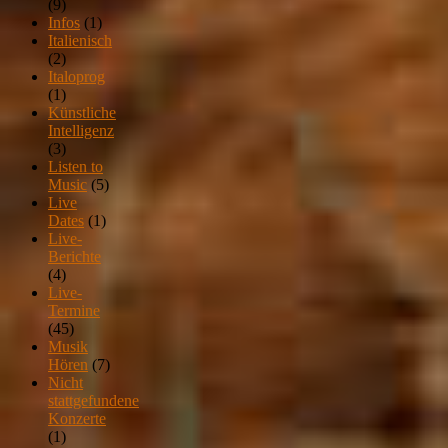
(9)
Infos
(1)
Italienisch
(2)
Italoprog
(1)
Künstliche
Intelligenz
(3)
Listen to
Music
(5)
Live
Dates
(1)
Live-
Berichte
(4)
Live-
Termine
(45)
Musik
Hören
(7)
Nicht
stattgefundene
Konzerte
(1)