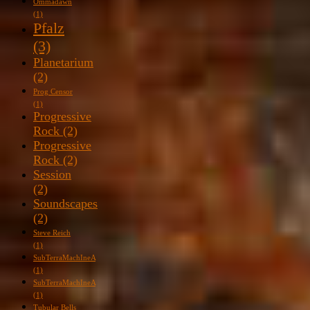
Ommadawn
(1)
Pfalz
(3)
Planetarium
(2)
Prog Censor
(1)
Progressive
Rock
(2)
Progressive
Rock
(2)
Session
(2)
Soundscapes
(2)
Steve Reich
(1)
SubTerraMachIneA
(1)
SubTerraMachIneA
(1)
Tubular Bells