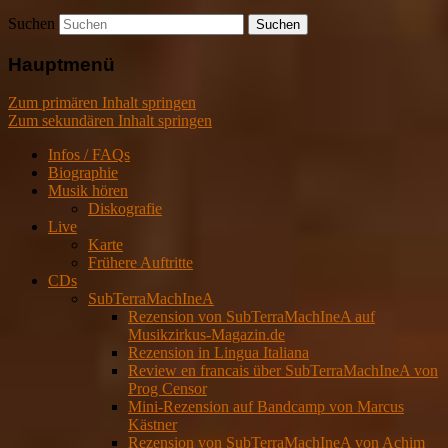
Suchen
Hauptmenü
Zum primären Inhalt springen
Zum sekundären Inhalt springen
Infos / FAQs
Biographie
Musik hören
Diskografie
Live
Karte
Frühere Auftritte
CDs
SubTerraMachIneA
Rezension von SubTerraMachIneA auf
Musikzirkus-Magazin.de
Rezension in Lingua Italiana
Review en francais über SubTerraMachIneA von
Prog Censor
Mini-Rezension auf Bandcamp von Marcus
Kästner
Rezension von SubTerraMachIneA von Achim