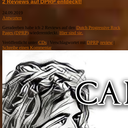
2 Reviews auf DPRP entdeckt!
24.09.2019
Antworten
Geradeeben habe ich 2 Reviews auf den
Dutch Progressive Rock
Pages (DPRP)
wiederentdeckt.
Hier sind sie.
Veröffentlicht unter
CDs
|
Verschlagwortet mit
DPRP
,
review
|
Schreibe einen Kommentar