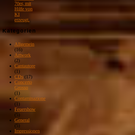
70er, mit
Hilfe von
KI
erzeugt.
Kategorien
Allgemein
(16)
Artwork
(2)
Cantautore
(1)
CDs
(17)
Concerto
Grosso
(1)
Contaminazione
(1)
Feuershow
(5)
General
(5)
Impressionen