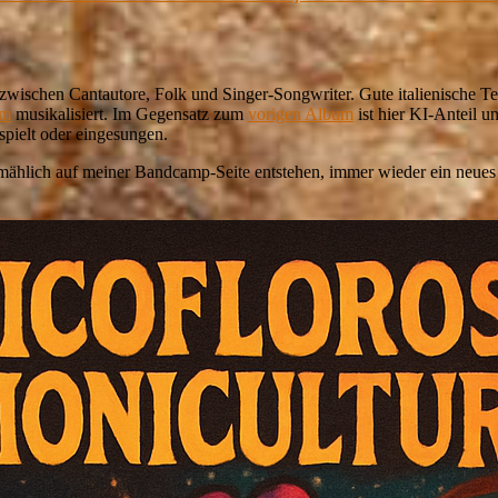
 zwischen Cantautore, Folk und Singer-Songwriter. Gute italienische Te
om
musikalisiert. Im Gegensatz zum
vorigen Album
ist hier KI-Anteil u
pielt oder eingesungen.
mählich auf meiner Bandcamp-Seite entstehen, immer wieder ein neues 