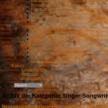
Rezension von SubTerraMachIneA auf Musikzirk
Rezension in Lingua Italiana
Review en francais über SubTerraMachIneA von 
Mini-Rezension auf Bandcamp von Marcus Kästn
Rezension von SubTerraMachIneA von Achim Brei
Rezension von SubTerraMachIneA von Nik Brückn
Journeys to impossible places
Rezension zu “Journeys to impossible Places” auf
Rezension zu “Journeys to impossible Places” auf 
Rezension von “Journeys to Impossible Places” 
CD „The Hidden Symmetry“
Rezension zu “the hidden symmetry”
CD-Review auf musikreviews.de
Rezension von “the hidden symmetry”
CD-Rezension im Eclipsed 2014/02
Kontakt
Kontaktformular
Impressum
Datenschutzerklärung
Archiv der Kategorie:
Singer-Songwrit
Neuropsicoflorosonorarmonicultura – Italienisch