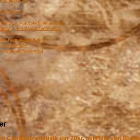
us-Magazin.de
Prog Censor
er
ling auf den Babyblauen Seiten
er auf den Babyblauen Seiten
 den Babyblauen Seiten
Gaesteliste.de
von Andreas Pawlowski
er
e Cantautore-Musik der 70er, mit Hilfe von KI erz