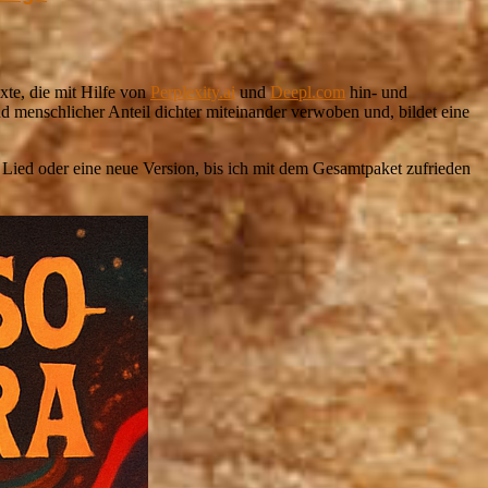
xte, die mit Hilfe von
Perplexity.ai
und
Deepl.com
hin- und
nd menschlicher Anteil dichter miteinander verwoben und, bildet eine
Lied oder eine neue Version, bis ich mit dem Gesamtpaket zufrieden