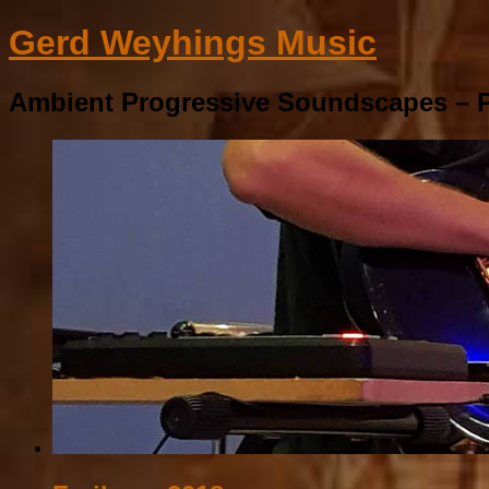
Gerd Weyhings Music
Ambient Progressive Soundscapes – P