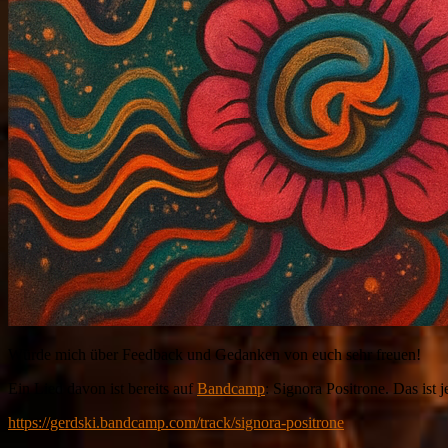
Würde mich über Feedback und Gedanken von euch sehr freuen!
Ein Lied davon ist bereits auf
Bandcamp
: Signora Positrone. Das ist 
https://gerdski.bandcamp.com/track/signora-positrone