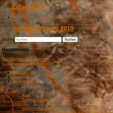
Erfurt 2016
Schoenenbourg 2019
Suchen
Hauptmenü
Zum primären Inhalt springen
Zum sekundären Inhalt springen
Infos / FAQs
Biographie
Musik hören
Diskografie
Live
Karte
Frühere Auftritte
CDs
SubTerraMachIneA